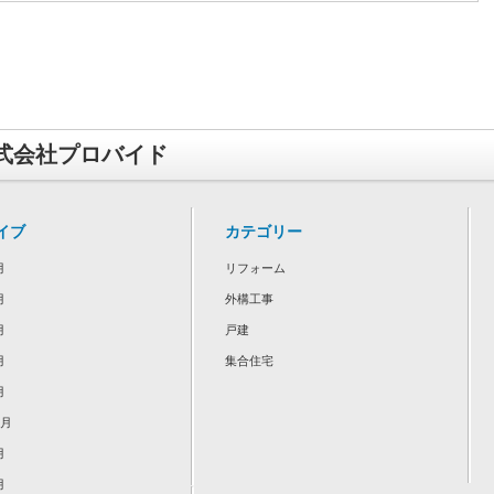
式会社プロバイド
イブ
カテゴリー
月
リフォーム
月
外構工事
月
戸建
月
集合住宅
月
2月
月
月