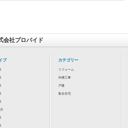
式会社プロバイド
イブ
カテゴリー
月
リフォーム
月
外構工事
月
戸建
月
集合住宅
月
2月
月
月