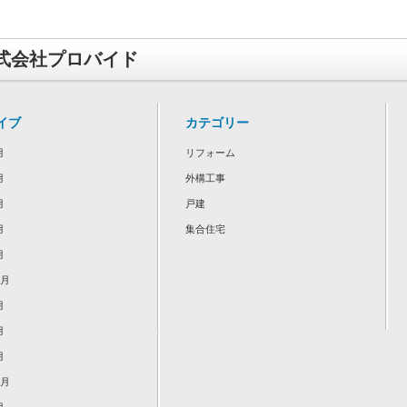
式会社プロバイド
イブ
カテゴリー
月
リフォーム
月
外構工事
月
戸建
月
集合住宅
月
2月
月
月
月
2月