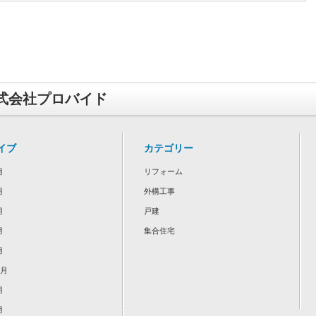
式会社プロバイド
イブ
カテゴリー
月
リフォーム
月
外構工事
月
戸建
月
集合住宅
月
2月
月
月