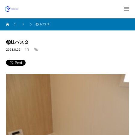
⑯Uバス２
⑯Uバス２
2023.8.25