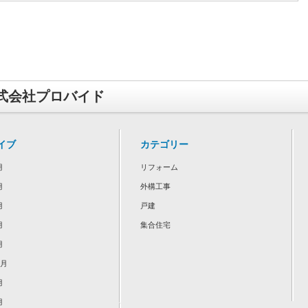
式会社プロバイド
イブ
カテゴリー
月
リフォーム
月
外構工事
月
戸建
月
集合住宅
月
2月
月
月