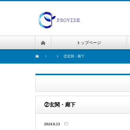
トップページ
②玄関・廊下
②玄関・廊下
2024.6.13