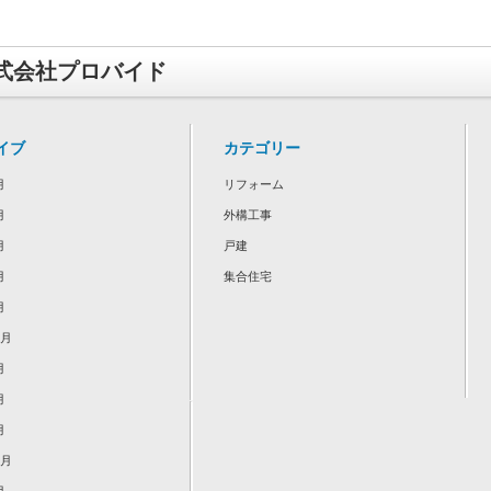
式会社プロバイド
イブ
カテゴリー
月
リフォーム
月
外構工事
月
戸建
月
集合住宅
月
2月
月
月
月
2月