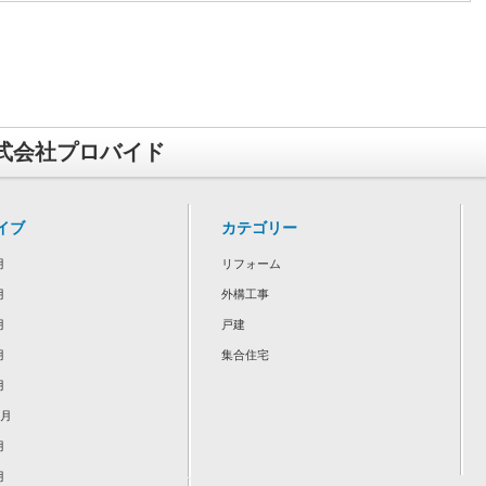
式会社プロバイド
イブ
カテゴリー
月
リフォーム
月
外構工事
月
戸建
月
集合住宅
月
2月
月
月